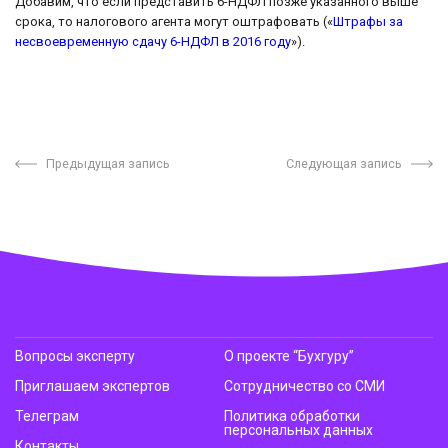
Добавим, что если представить 6-НДФЛ позже указанного выше
срока, то налогового агента могут оштрафовать («
Штрафы за
несвоевременную сдачу 6-НДФЛ в 2016 году
»).
Предыдущая запись
Следующая запись
Вопросы эксперту
О проекте “Бухгуру”
Приглашаем экспертов
Сотрудничество со СМИ
Телеграм
Политика обработки
персональных данных
Контакты