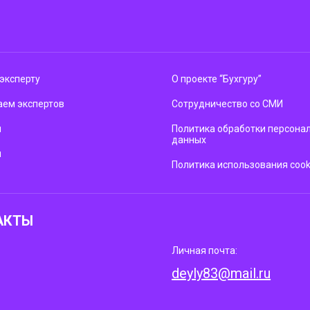
эксперту
О проекте “Бухгуру”
ем экспертов
Сотрудничество со СМИ
м
Политика обработки персона
данных
ы
Политика использования cook
АКТЫ
Личная почта:
deyly83@mail.ru