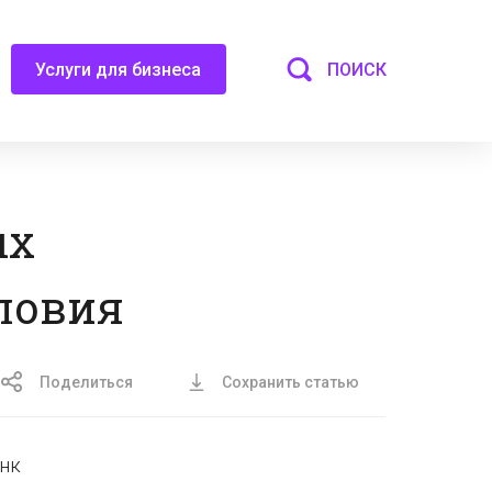
ПОИСК
Услуги для бизнеса
ых
словия
Поделиться
Сохранить статью
анк