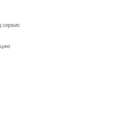
д сервис
кцию