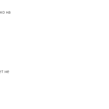
ько на
ет не