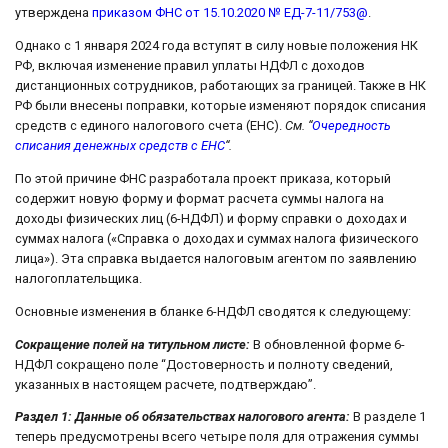
утверждена
приказом ФНС от 15.10.2020 № ЕД-7-11/753@
.
Однако с 1 января 2024 года вступят в силу новые положения НК
РФ, включая изменение правил уплаты НДФЛ с доходов
дистанционных сотрудников, работающих за границей. Также в НК
РФ были внесены поправки, которые изменяют порядок списания
средств с единого налогового счета (ЕНС).
См. “
Очередность
списания денежных средств с ЕНС
“.
По этой причине ФНС разработала проект приказа, который
содержит новую форму и формат расчета суммы налога на
доходы физических лиц (6-НДФЛ) и форму справки о доходах и
суммах налога («Справка о доходах и суммах налога физического
лица»). Эта справка выдается налоговым агентом по заявлению
налогоплательщика.
Основные изменения в бланке 6-НДФЛ сводятся к следующему:
Сокращение полей на титульном листе:
В обновленной форме 6-
НДФЛ сокращено поле “Достоверность и полноту сведений,
указанных в настоящем расчете, подтверждаю”.
Раздел 1: Данные об обязательствах налогового агента:
В разделе 1
теперь предусмотрены всего четыре поля для отражения суммы