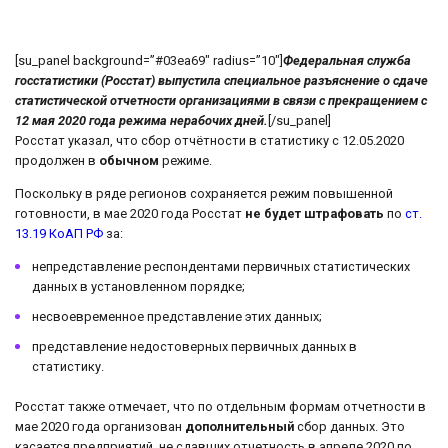
[su_panel background=”#03ea69″ radius=”10″]
Федеральная служба
госстатистики (Росстат) выпустила специальное разъяснение о сдаче
статистической отчетности организациями в связи с прекращением с
12 мая 2020 года режима нерабочих дней.
[/su_panel]
Росстат указал, что сбор отчётности в статистику с 12.05.2020
продолжен в
обычном
режиме.
Поскольку в ряде регионов сохраняется режим повышенной
готовности, в мае 2020 года Росстат
не будет штрафовать
по
ст.
13.19 КоАП РФ
за:
непредставление респондентами первичных статистических
данных в установленном порядке;
несвоевременное представление этих данных;
представление недостоверных первичных данных в
статистику.
Росстат также отмечает, что по отдельным формам отчетности в
мае 2020 года организован
дополнительный
сбор данных. Это
касается предприятий, не сдавших отчетность в апреле 2020 по