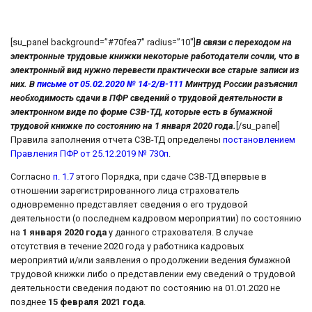
[su_panel background=”#70fea7″ radius=”10″]
В связи с переходом на
электронные трудовые книжки некоторые работодатели сочли, что в
электронный вид нужно перевести практически все старые записи из
них. В
письме от 05.02.2020 № 14-2/В-111
Минтруд России разъяснил
необходимость сдачи в ПФР сведений о трудовой деятельности в
электронном виде по форме СЗВ-ТД, которые есть в бумажной
трудовой книжке по состоянию на 1 января 2020 года.
[/su_panel]
Правила заполнения отчета СЗВ-ТД определены
постановлением
Правления ПФР от 25.12.2019 № 730п
.
Согласно
п. 1.7
этого Порядка, при сдаче СЗВ-ТД впервые в
отношении зарегистрированного лица страхователь
одновременно представляет сведения о его трудовой
деятельности (о последнем кадровом мероприятии) по состоянию
на
1 января 2020 года
у данного страхователя. В случае
отсутствия в течение 2020 года у работника кадровых
мероприятий и/или заявления о продолжении ведения бумажной
трудовой книжки либо о представлении ему сведений о трудовой
деятельности сведения подают по состоянию на 01.01.2020 не
позднее
15 февраля 2021 года
.