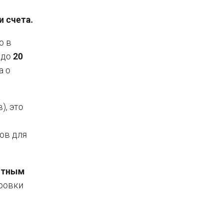
 счета.
о в
 до
20
а о
), это
ов для
ятным
ровки