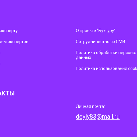
эксперту
О проекте “Бухгуру”
ем экспертов
Сотрудничество со СМИ
м
Политика обработки персона
данных
ы
Политика использования cook
АКТЫ
Личная почта:
deyly83@mail.ru