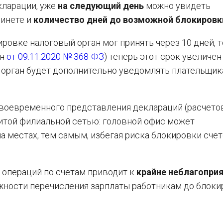
кларации, уже
на следующий день
можно увидеть
бинете и
количество дней до возможной блокировки
ровке налоговый орган мог принять через 10 дней, т
он
от 09.11.2020 № 368-ФЗ
) теперь этот срок увеличен
й орган будет дополнительно уведомлять плательщик
воевременного представления деклараций (расчетов
витой филиальной сетью: головной офис может
 местах, тем самым, избегая риска блокировки счет
 операций по счетам приводит к
крайне неблагопри
жности перечисления зарплаты работникам до блоки