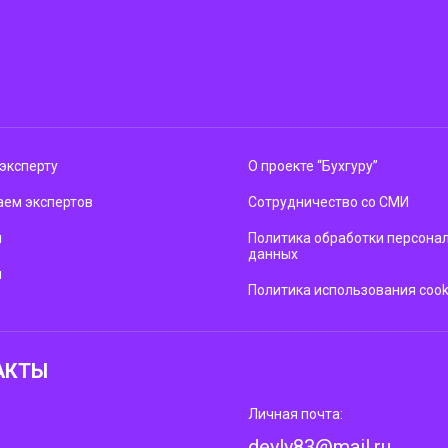
эксперту
О проекте “Бухгуру”
ем экспертов
Сотрудничество со СМИ
м
Политика обработки персона
данных
ы
Политика использования cook
АКТЫ
Личная почта:
deyly83@mail.ru