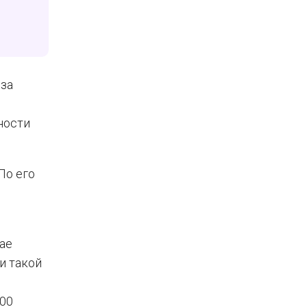
за
ности
По его
ае
и такой
00