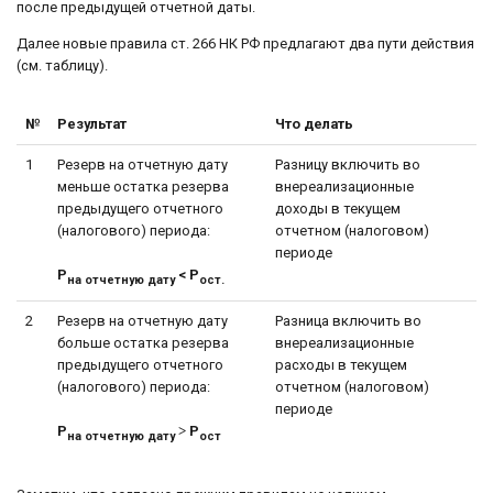
после предыдущей отчетной даты.
Далее новые правила ст. 266 НК РФ предлагают два пути действия
(см. таблицу).
№
Результат
Что делать
1
Резерв на отчетную дату
Разницу включить во
меньше остатка резерва
внереализационные
предыдущего отчетного
доходы в текущем
(налогового) периода:
отчетном (налоговом)
периоде
Р
< Р
на отчетную дату
ост.
2
Резерв на отчетную дату
Разница включить во
больше остатка резерва
внереализационные
предыдущего отчетного
расходы в текущем
(налогового) периода:
отчетном (налоговом)
периоде
Р
˃ Р
на отчетную дату
ост