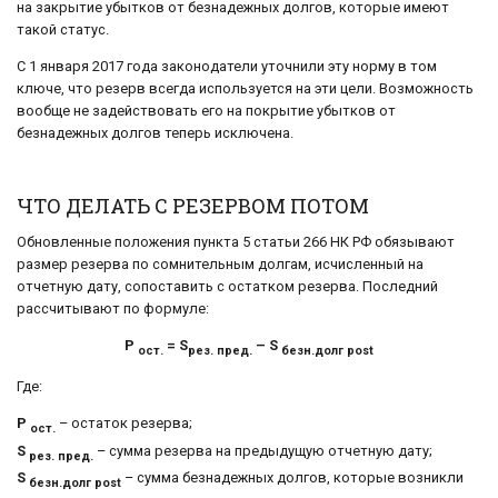
на закрытие убытков от безнадежных долгов, которые имеют
такой статус.
С 1 января 2017 года законодатели уточнили эту норму в том
ключе, что резерв всегда используется на эти цели. Возможность
вообще не задействовать его на покрытие убытков от
безнадежных долгов теперь исключена.
ЧТО ДЕЛАТЬ С РЕЗЕРВОМ ПОТОМ
Обновленные положения пункта 5 статьи 266 НК РФ обязывают
размер резерва по сомнительным долгам, исчисленный на
отчетную дату, сопоставить с остатком резерва. Последний
рассчитывают по формуле:
Р
= S
– S
ост.
рез. пред.
безн.долг post
Где:
Р
– остаток резерва;
ост.
S
– сумма резерва на предыдущую отчетную дату;
рез. пред.
S
– сумма безнадежных долгов, которые возникли
безн.долг post