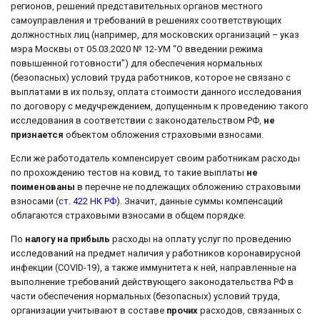
регионов, решений представительных органов местного
самоуправления и требований в решениях соответствующих
должностных лиц (например, для московских организаций – указ
мэра Москвы от 05.03.2020 № 12-УМ “О введении режима
повышенной готовности”) для обеспечения нормальных
(безопасных) условий труда работников, которое не связано с
выплатами в их пользу, оплата стоимости данного исследования
по договору с медучреждением, допущенным к проведению такого
исследования в соответствии с законодательством РФ,
не
признается
объектом обложения страховыми взносами.
Если же работодатель компенсирует своим работникам расходы
по прохождению тестов на ковид, то такие выплаты
не
поименованы
в перечне не подлежащих обложению страховыми
взносами (
ст. 422 НК РФ
). Значит, данные суммы компенсаций
облагаются страховыми взносами в общем порядке.
По
налогу на прибыль
расходы на оплату услуг по проведению
исследований на предмет наличия у работников коронавирусной
инфекции (COVID-19), а также иммунитета к ней, направленные на
выполнение требований действующего законодательства РФ в
части обеспечения нормальных (безопасных) условий труда,
организации учитывают в составе
прочих
расходов, связанных с