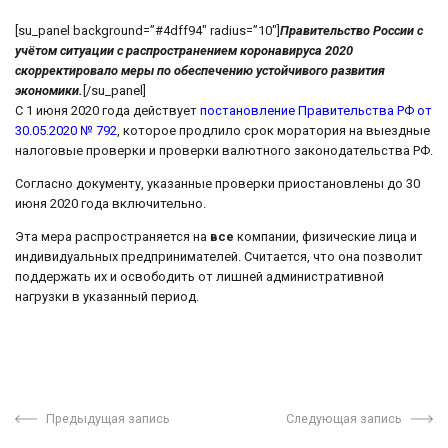
[su_panel background=”#4dff94″ radius=”10″]
Правительство России с
учётом ситуации с распространением коронавируса 2020
скорректировало меры по обеспечению устойчивого развития
экономики.
[/su_panel]
С 1 июня 2020 года действует
постановление Правительства РФ от
30.05.2020 № 792
, которое продлило срок моратория на выездные
налоговые проверки и проверки валютного законодательства РФ.
Согласно документу, указанные проверки приостановлены до 30
июня 2020 года включительно.
Эта мера распространяется на
все
компании, физические лица и
индивидуальных предпринимателей. Считается, что она позволит
поддержать их и освободить от лишней административной
нагрузки в указанный период.
Предыдущая запись
Следующая запись