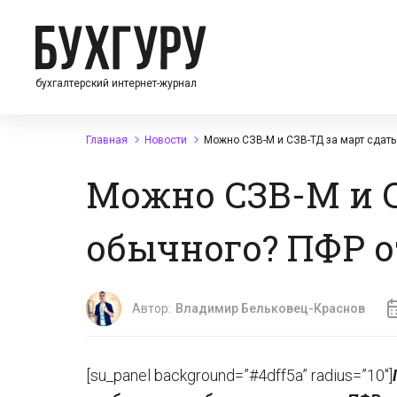
бухгалтерский интернет-журнал
Главная
Новости
Можно СЗВ-М и СЗВ-ТД за март сдать
Можно СЗВ-М и С
обычного? ПФР 
Автор:
Владимир Бельковец-Краснов
[su_panel background=”#4dff5a” radius=”10″]