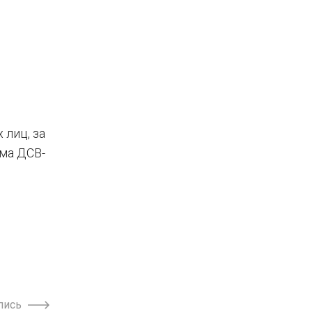
 лиц, за
ма ДСВ-
пись