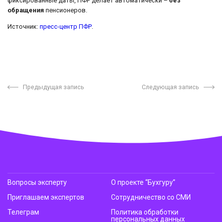
фиксированные даты, ПФР делает автоматически –
без
обращения
пенсионеров.
Источник:
пресс-центр ПФР
.
Предыдущая запись
Следующая запись
Вопросы эксперту
О проекте “Бухгуру”
Приглашаем экспертов
Сотрудничество со СМИ
Телеграм
Политика обработки
персональных данных