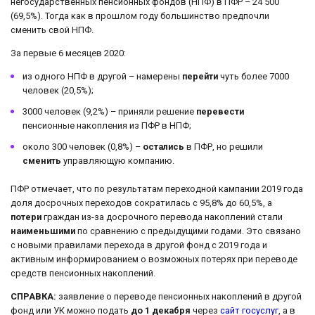
негосударственных пенсионных фондов (НПФ) в ПФР – 24 500
(69,5%). Тогда как в прошлом году большинство предпочли
сменить свой НПФ.
За первые 6 месяцев 2020:
из одного НПФ в другой – намерены
перейти
чуть более 7000
человек (20,5%);
3000 человек (9,2%) – приняли решение
перевести
пенсионные накопления из ПФР в НПФ;
около 300 человек (0,8%) –
остались
в ПФР, но решили
сменить
управляющую компанию.
ПФР отмечает, что по результатам переходной кампании 2019 года
доля досрочных переходов сократилась с 95,8% до 60,5%, а
потери
граждан из-за досрочного перевода накоплений стали
наименьшими
по сравнению с предыдущими годами. Это связано
с новыми правилами перехода в другой фонд с 2019 года и
активным информированием о возможных потерях при переводе
средств пенсионных накоплений.
СПРАВКА:
заявление о переводе пенсионных накоплений в другой
фонд или УК можно подать
до 1 декабря
через
сайт госуслуг
, а в