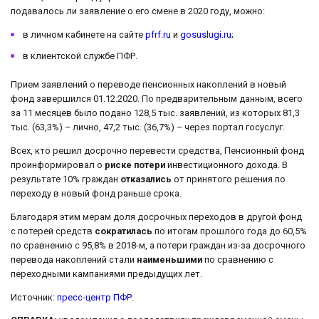
подавалось ли заявление о его смене в 2020 году, можно:
в личном кабинете на сайте
pfrf.ru
и
gosuslugi.ru
;
в клиентской службе ПФР.
Прием заявлений о переводе пенсионных накоплений в новый
фонд завершился 01.12.2020. По предварительным данным, всего
за 11 месяцев было подано 128,5 тыс. заявлений, из которых 81,3
тыс. (63,3%) – лично, 47,2 тыс. (36,7%) – через портал госуслуг.
Всех, кто решил досрочно перевести средства, Пенсионный фонд
проинформировал о
риске потери
инвестиционного дохода. В
результате 10% граждан
отказались
от принятого решения по
переходу в новый фонд раньше срока.
Благодаря этим мерам доля досрочных переходов в другой фонд
с потерей средств
сократилась
по итогам прошлого года до 60,5%
по сравнению с 95,8% в 2018-м, а потери граждан из-за досрочного
перевода накоплений стали
наименьшими
по сравнению с
переходными кампаниями предыдущих лет.
Источник:
пресс-центр ПФР
.