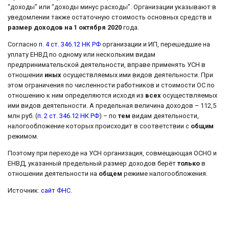
“доходы” или “доходы минус расходы”. Организации указывают в
уведомлении также остаточную стоимость основных средств и
размер доходов на 1 октября 2020
года.
Согласно
п. 4 ст. 346.12 НК РФ
организации и ИП, перешедшие на
уплату ЕНВД по одному или нескольким видам
предпринимательской деятельности, вправе применять УСН в
отношении
иных
осуществляемых ими видов деятельности. При
этом ограничения по численности работников и стоимости ОС по
отношению к ним определяются исходя из
всех
осуществляемых
ими видов деятельности. А предельная величина доходов – 112,5
млн руб. (
п. 2 ст. 346.12 НК РФ
) – по
тем
видам деятельности,
налогообложение которых происходит в соответствии с
общим
режимом.
Поэтому при переходе на УСН организация, совмещающая ОСНО и
ЕНВД, указанный предельный размер доходов берёт
только
в
отношении деятельности на
общем
режиме налогообложения.
Источник:
сайт ФНС
.