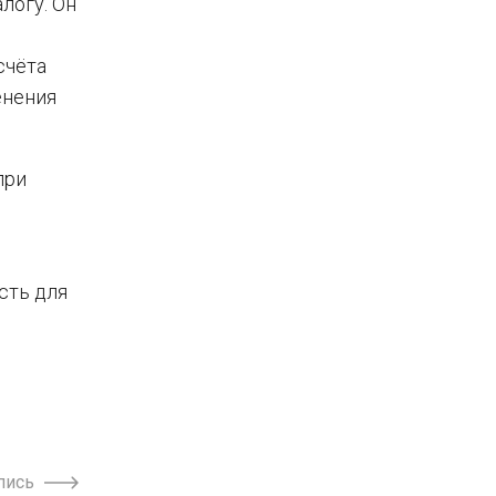
логу. Он
счёта
енения
при
сть для
пись