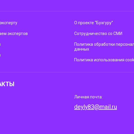
эксперту
О проекте “Бухгуру”
ем экспертов
Сотрудничество со СМИ
м
Политика обработки персона
данных
ы
Политика использования cook
АКТЫ
Личная почта:
deyly83@mail.ru