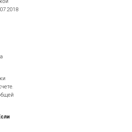
акой
.07.2018
 а
ки
чете.
общей
Если