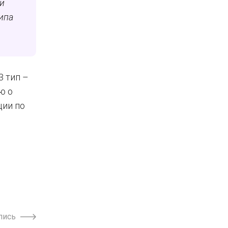
и
ипа
3 тип –
ю о
ции по
пись