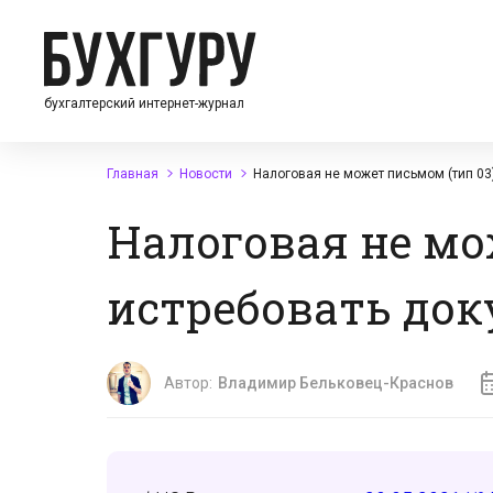
бухгалтерский интернет-журнал
Главная
Новости
Налоговая не может письмом (тип 03
Налоговая не мо
истребовать док
Автор:
Владимир Бельковец-Краснов