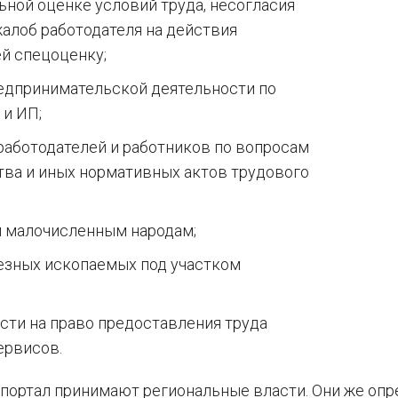
ьной оценке условий труда, несогласия
жалоб работодателя на действия
ей спецоценку;
редпринимательской деятельности по
и ИП;
аботодателей и работников по вопросам
ва и иных нормативных актов трудового
м малочисленным народам;
езных ископаемых под участком
сти на право предоставления труда
ервисов.
 портал принимают региональные власти. Они же оп