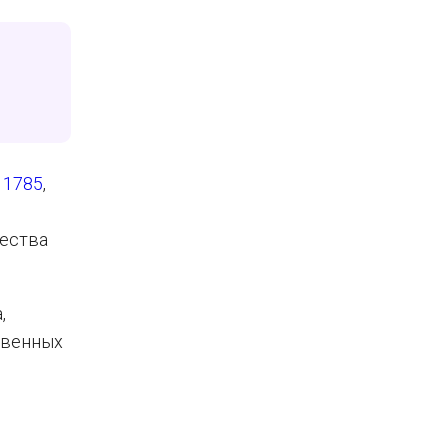
 1785
,
чества
,
твенных