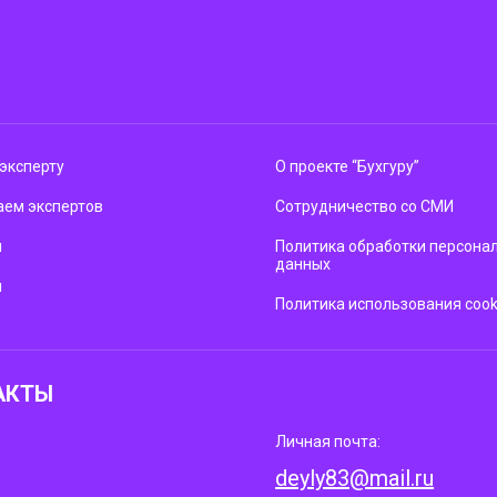
эксперту
О проекте “Бухгуру”
ем экспертов
Сотрудничество со СМИ
м
Политика обработки персона
данных
ы
Политика использования cook
АКТЫ
Личная почта:
deyly83@mail.ru