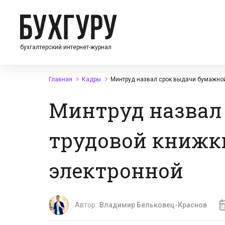
бухгалтерский интернет-журнал
Главная
Кадры
Минтруд назвал срок выдачи бумажной
Минтруд назвал
трудовой книжки
электронной
Автор:
Владимир Бельковец-Краснов