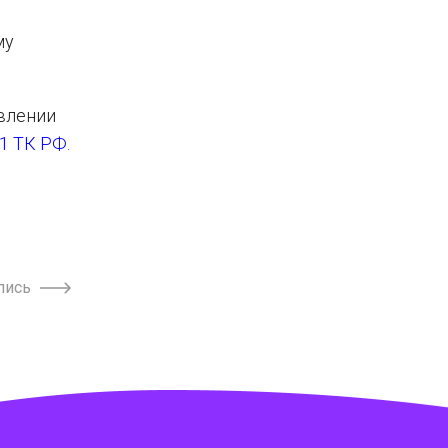
му
авлении
6.1 ТК РФ
.
пись