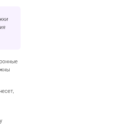
ижки
ия
тронные
лжны
несет,
у