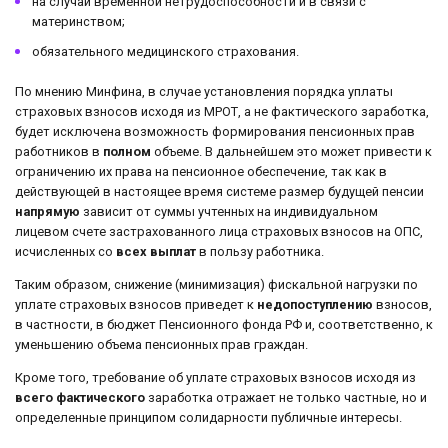
на случай временной нетрудоспособности и в связи с
материнством;
обязательного медицинского страхования.
По мнению Минфина, в случае установления порядка уплаты
страховых взносов исходя из МРОТ, а не фактического заработка,
будет исключена возможность формирования пенсионных прав
работников в
полном
объеме. В дальнейшем это может привести к
ограничению их права на пенсионное обеспечение, так как в
действующей в настоящее время системе размер будущей пенсии
напрямую
зависит от суммы учтенных на индивидуальном
лицевом счете застрахованного лица страховых взносов на ОПС,
исчисленных со
всех выплат
в пользу работника.
Таким образом, снижение (минимизация) фискальной нагрузки по
уплате страховых взносов приведет к
недопоступлению
взносов,
в частности, в бюджет Пенсионного фонда РФ и, соответственно, к
уменьшению объема пенсионных прав граждан.
Кроме того, требование об уплате страховых взносов исходя из
всего фактического
заработка отражает не только частные, но и
определенные принципом солидарности публичные интересы.