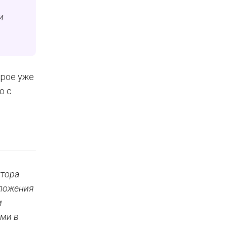
и
орое уже
о с
ктора
иложения
м
ыми в