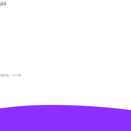
да.
пись