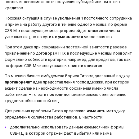
повлечет невозможность получения субсидий или льготных
кредитов.
Похожая ситуация в случае увольнения 1 постоянного сотрудника
и приема на работу другого в течение
одного
месяца: по форме
СЗВ-М в последующем месяце произойдет
снижение
числа
учтенных лиц, но по сути
не уменьшится
число занятых.
При этом даже при сокращении постоянной занятости разовое
привлечение по договорам ГПХ в последующие месяцы позволит
формально соблюсти критерий, например, для кредитов, так как
по форме СЗВ-М число указанных лиц
не снизится
.
По мнению бизнес-омбудсмена Бориса Титова, указанный подход
противоречит
идее предоставления господдержки, при которой
акцент сделан на необходимости сохранения именно числа
работников – то есть
постоянно
привлекаемых к выполнению
трудовых обязанностей лиц.
Для решения проблемы Титов предложил
изменить
методику
определения количества работников. В частности:
дополнительно использовать данные ежемесячной формы
СЗВ-ТД, в которой отражен факт выбытия или найма