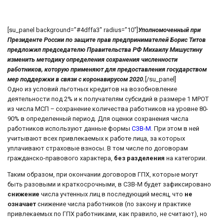
[su_panel background=”#4dffa3″ radius=”10″]
Уполномоченный при
Президенте России по защите прав предпринимателей Борис Титов
предложил председателю Правительства РФ Михаилу Мишустину
изменить методику определения сохранения численности
работников, которую применяют для предоставления государством
мер поддержки в связи с коронавирусом 2020.
[/su_panel]
Одно из условий льготных кредитов на возобновление
деятельности под 2% и к получателям субсидий в размере 1 МРОТ
из числа МСП – сохранение количества работников на уровне 80-
90% в определенный период. Для оценки сохранения числа
работников используют данные формы
СЗВ-М
. При этом в ней
учитывают всех привлекаемых к работе лица, за которых
уплачивают страховые взносы. В том числе по договорам
гражданско-правового характера,
без разделения
на категории.
Таким образом, при окончании договоров ГПХ, которые могут
быть разовыми и краткосрочными, в СЗВ-М будет зафиксировано
снижение
числа учтенных лиц в последующий месяц, что
не
означает
снижение числа работников (по закону и практике
привлекаемых по ГПХ работниками, как правило, не считают), но