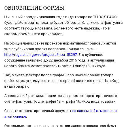
ОБНОВЛЕНИЕ ФОРМЫ
Нынешний порядок указания кода вида товара по ТН ВЭД ЕАЭС
будет действовать, пока не будет обновлен бланк счета-фактуры и
соответствующие правила. Более того: есть надежда, что в
скором времени это произойдет.
На официальном сайте проектов нормативных правовых актов
уже опубликован проект поправок. Точная ссылка –
http://regulation.gov.ru/projects#npa=53297
. Его публичное
обсуждение заявлено до 22 декабря 2016 года, а актуализация
нового бланка может произойти уже с 1 января 2017 года.
Так, в счете-фактуре после графы 1 про наименование товара
(работы, услуги, имущественного права) появится графа 1а: «Код
вида товара».
Аналогичный реквизит появится и в форме корректировочного
счета-фактуры. После графы 1а – графа 1б: «Код вида товара»;
Скачать корректировочный документ
на нашем сайте можно по
этой ссылке
.
Остальные продавцы при отсутствии данного показателя будут