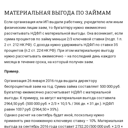
МАТЕРИАЛЬНАЯ ВЫГОДА ПО ЗАЙМАМ
Если организация или ИП выдали работнику, учредителю или иным
физическим лицам заем, то бухгалтеру нужно ежемесячно
рассчитывать НДФЛ с материальной выгоды. Она возникает, если
сумма процентов по займу меньше 2/3 ключевой ставки (подп. 1 п.
2 ст. 212 НК РФ). С дохода нужно удерживать НДФЛ по ставке 35
процентов (п.2 ст. 224 НК РФ). При этом материальную выгоду
нужно рассчитывать ежемесячно – на последний день каждого
месяца в течение срока, на который получен заем.
Пример.
Организация 26 января 2016 года выдала директору
беспроцентный заем на год. Сумма займа составляет 500 000 руб.
Бухгалтер ежемесячно рассчитывает НДФЛ с материальной
выгоды. К примеру, за август материальная выгода составила
2964,50 руб. (500 000 руб. × 2/3 × 10,5 % / 366 дн. × 31 дн.). НДФЛ
равен 1037 руб. (2964,50 × 35%).
Однако расчет на сентябрь будет иной, поскольку нужно
применять уже пониженную ключевую ставку – 10%. Материальная
выгода за сентябрь 2016 года составит 2732,20 (500 000 руб. × 2/3 ×