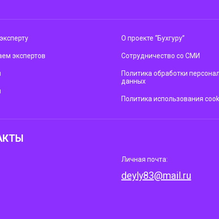
эксперту
О проекте “Бухгуру”
ем экспертов
Сотрудничество со СМИ
м
Политика обработки персона
данных
ы
Политика использования cook
АКТЫ
Личная почта:
deyly83@mail.ru