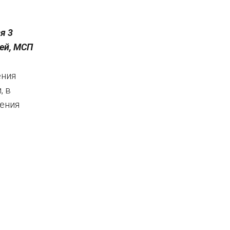
я 3
лей, МСП
ения
, в
нения