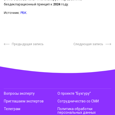
бездекларационный принцип к
2024
году.
Источник:
РБК
.
Предыдущая запись
Следующая запись
Вопросы эксперту
О проекте “Бухгуру”
Приглашаем экспертов
Сотрудничество со СМИ
Телеграм
Политика обработки
персональных данных