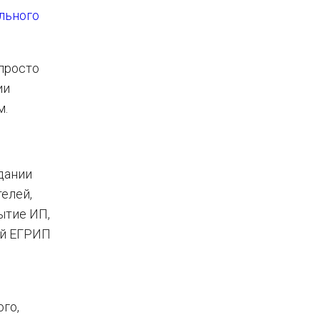
льного
просто
ии
м.
дании
телей,
ытие ИП,
ий ЕГРИП
го,