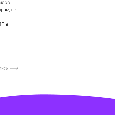
видов
рам, не
ИП в
пись