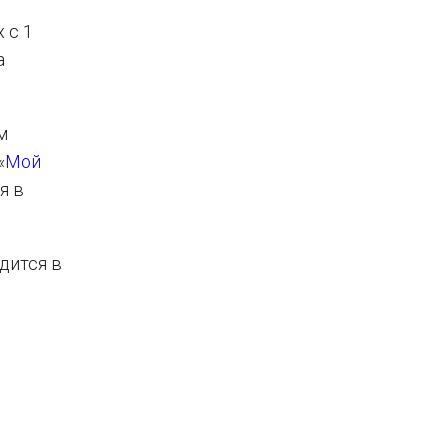
 с 1
а
м
«
Мой
я в
дится в