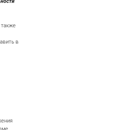
ьности
 также
авить в
жения
рме