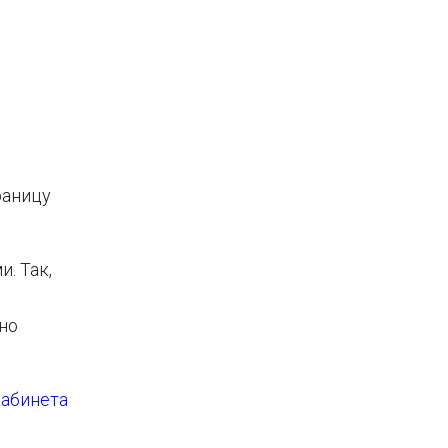
раницу
. Так,
но
кабинета