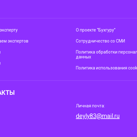
эксперту
О проекте “Бухгуру”
ем экспертов
Сотрудничество со СМИ
м
Политика обработки персона
данных
ы
Политика использования cook
АКТЫ
Личная почта:
deyly83@mail.ru