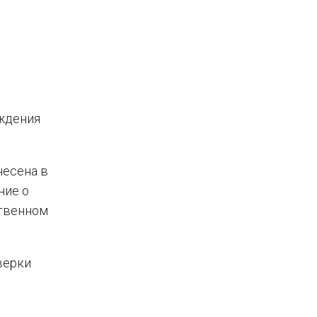
ждения
несена в
ние о
ственном
верки