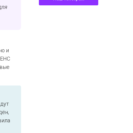
для
но и
 ЕНС
овые
удут
дён,
вила