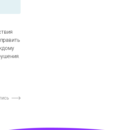
ствия
аправить
аждому
рушения.
пись