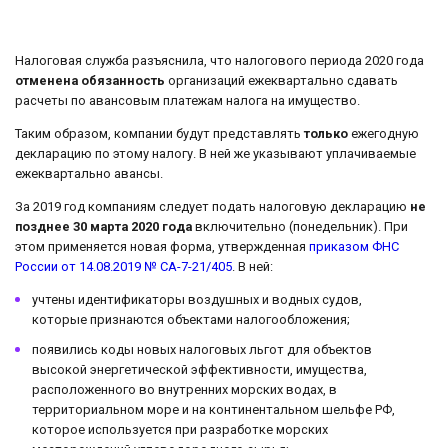
Налоговая служба разъяснила, что налогового периода 2020 года
отменена обязанность
организаций ежеквартально сдавать
расчеты по авансовым платежам налога на имущество.
Таким образом, компании будут представлять
только
ежегодную
декларацию по этому налогу. В ней же указывают уплачиваемые
ежеквартально авансы.
За 2019 год компаниям следует подать налоговую декларацию
не
позднее 30 марта 2020 года
включительно (понедельник). При
этом применяется новая форма, утвержденная
приказом ФНС
России от 14.08.2019 № СА-7-21/405
. В ней:
учтены идентификаторы воздушных и водных судов,
которые признаются объектами налогообложения;
появились коды новых налоговых льгот для объектов
высокой энергетической эффективности, имущества,
расположенного во внутренних морских водах, в
территориальном море и на континентальном шельфе РФ,
которое используется при разработке морских