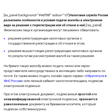
[su_panel background=”#4dff8f” radius=”10″]
Налоговая служба России
разъяснила особенности и условия подачи жалобы в электронном
виде на решения о госрегистрации или об отказе в ней.
[/su_panel]
Физические лица и организации могут письменно обжаловать:
решения регистрирующих налоговых органов о
государственной регистрации и об отказе в этом;
решения вышестоящих регистрирующих налоговых органов
по результатам рассмотрения жалоб на такие решения.
На бумаге такую жалобу можно подать лично или через
представителя непосредственно в инспекцию либо направить по
почте. Ее также можно подать онлайн через сервис «
Обратиться в
ФНС России
» или личный кабинет налогоплательщика, подписав
электронной подписью.
При этом электронный документ, подписанный
простой
или
неквалифицированной
электронной подписью,
признается
равнозначным
документу на бумажном носителе, который
подписан собственноручно.