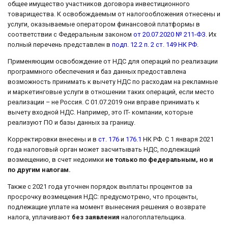
общее имущество участников договора инвестиционного
товарищества. К освобождаемым от налогообложения отнесены и
услуги, оказываемые оператором финансовой платформы в
соответствии с Федеральным законом
от 20.07.2020 № 211-ФЗ
. Их
полный перечень представлен в
подп. 12.2 п. 2 ст. 149 НК РФ
.
Применяющим освобождение от НДС для операций по реализации
программного обеспечения и баз данных предоставлена
возможность принимать к вычету НДС по расходам на рекламные
и маркетинговые услуги в отношении таких операций, если место
реализации – не Россия. С 01.07.2019 они вправе принимать к
вычету входной НДС. Например, это IT- компании, которые
реализуют ПО и базы данных за границу.
Корректировки внесены и в
ст. 176
и
176.1
НК РФ. С 1 января 2021
года налоговый орган может засчитывать НДС, подлежащий
возмещению, в счет недоимки
не только по федеральным, но и
по другим налогам.
Также с 2021 года уточнен порядок выплаты процентов за
просрочку возмещения НДС: предусмотрено, что проценты,
подлежащие уплате на момент вынесения решения о возврате
налога, уплачивают
без заявления
налогоплательщика.