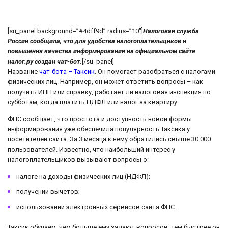
[su_panel background=”#4dff9d” radius=”10″]
Налоговая служба
России сообщила, что для удобства налогоплательщиков и
повышения качества информирования на официальном сайте
налог.ру создан чат-бот.
[/su_panel]
Название
чат-бота – Таксик
. Он помогает разобраться с налогами
физических лиц. Например, он может ответить вопросы – как
получить ИНН или справку, работает ли налоговая инспекция по
субботам, когда платить НДФЛ или налог за квартиру.
ФНС сообщает, что простота и доступность новой формы
информирования уже обеспечила популярность Таксика у
посетителей сайта. За 3 месяца к нему обратились свыше 30 000
пользователей. Известно, что наибольший интерес у
налогоплательщиков вызывают вопросы о:
налоге на доходы физических лиц (НДФЛ);
получении вычетов;
использовании электронных сервисов сайта ФНС.
Таксик обучаем: чем больше ему задают вопросов, тем быстрее он