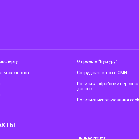
эксперту
О проекте “Бухгуру”
ем экспертов
Сотрудничество со СМИ
м
Политика обработки персона
данных
ы
Политика использования cook
АКТЫ
Личная почта: