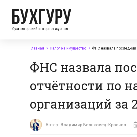
бухгалтерский интернет-журнал
Главная
Налог на имущество
ФНС назвала последний д
ФНС назвала пос
отчётности по н
организаций за 2
Автор:
Владимир Бельковец-Краснов