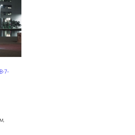
В-7-
м,