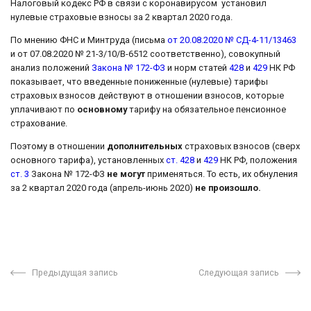
Налоговый кодекс РФ в связи с коронавирусом установил
нулевые страховые взносы за 2 квартал 2020 года.
По мнению ФНС и Минтруда (письма
от 20.08.2020 № СД-4-11/13463
и от 07.08.2020 № 21-3/10/В-6512 соответственно), совокупный
анализ положений
Закона № 172-ФЗ
и норм статей
428
и
429
НК РФ
показывает, что введенные пониженные (нулевые) тарифы
страховых взносов действуют в отношении взносов, которые
уплачивают по
основному
тарифу на обязательное пенсионное
страхование.
Поэтому в отношении
дополнительных
страховых взносов (сверх
основного тарифа), установленных
ст. 428
и
429
НК РФ, положения
ст. 3
Закона № 172-ФЗ
не могут
применяться. То есть, их обнуления
за 2 квартал 2020 года (апрель-июнь 2020)
не произошло.
Предыдущая запись
Следующая запись