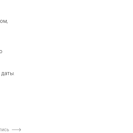
ом,
о
 даты.
пись