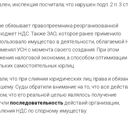
н, инспекция посчитала, что нарушен подп. 2 п. 3 ст
Ф не обязывает правопреемника реорганизованной
бюджет НДС. Также ЗАО, которое ранее применило
ользовало имущество в деятельности, облагаемой 
именял УСН с момента своего создания. При этом
жения налоговой экономии, а способом оптимизации
ольких самостоятельных юрлиц.
али, что при слиянии юридических лиц права и обяза
шему. Суды обратили внимание на то, что все дейст
ом, что его реальной целью являлось получение
учли
последовательность
действий организации,
вления НДС по спорному имуществу: