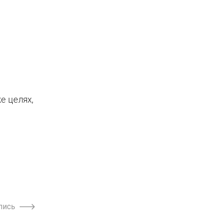
же целях,
пись