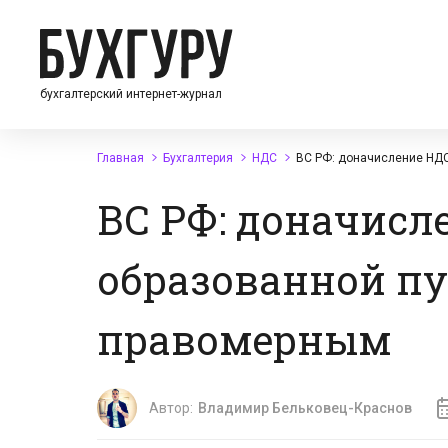
бухгалтерский интернет-журнал
Главная
Бухгалтерия
НДС
ВС РФ: доначисление НДС
ВС РФ: доначисл
образованной пу
правомерным
Автор:
Владимир Бельковец-Краснов