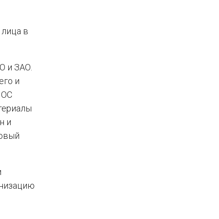
 лица в
О и ЗАО.
его и
 ОС
атериалы
н и
говый
и
анизацию