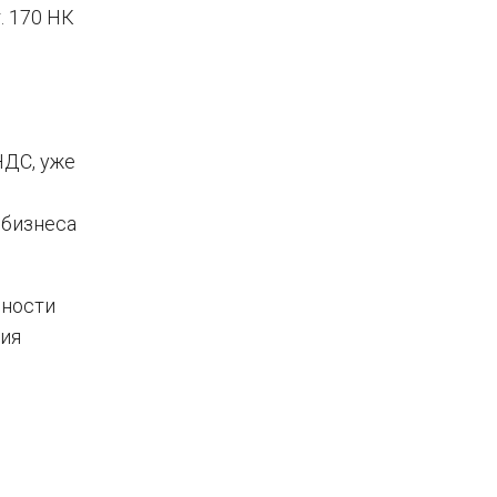
. 170 НК
НДС, уже
 бизнеса
нности
вия