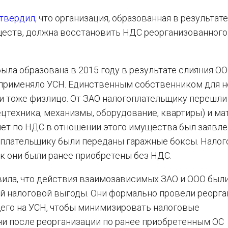
твердил
, что организация, образованная в результате
ществ, должна восстановить НДС реорганизованного
ыла образована в 2015 году в результате слияния ОО
применяло УСН. Единственным собственником для н
и тоже физлицо. От ЗАО налогоплательщику перешли
ецтехника, механизмы, оборудование, квартиры) и м
ет по НДС в отношении этого имущества был заявле
гоплательщику были переданы гаражные боксы. Нало
ак они были ранее приобретены без НДС.
ила, что действия взаимозависимых ЗАО и ООО был
й налоговой выгоды. Они формально провели реорг
его на УСН, чтобы минимизировать налоговые
 ни после реорганизации по ранее приобретенным ОС