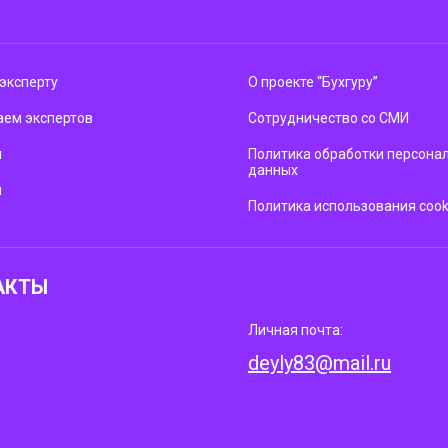
эксперту
О проекте “Бухгуру”
ем экспертов
Сотрудничество со СМИ
м
Политика обработки персона
данных
ы
Политика использования cook
АКТЫ
Личная почта:
deyly83@mail.ru