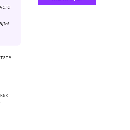
ьного
вары
этапе
 как
т