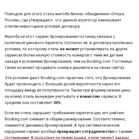
Поводом для этого стала жалоба бизнес-объединения «Опора
России», где утверждают, что данный агрегатор навязывает
отелям невыгодные условия договора.
Жалоба на этот сервис бронирования гостиниц связана с
политикой ценового паритета. Согласно ей, в договоре прописано
условие, по которому отель
не может
устанавливать на других
сервисах более низкую стоимость номеров с теми же датами
заезда и условиями бронирования, чем на Booking.com. Гостиница
также не может продавать номера дешевле и на своих сайтах.
Эти условия дают Booking.com гарантию того, что бронирование
будет происходить с большей долей вероятности через его
площадку ввиду ее популярности. Также при формировании цены
на номер отель вынужден учитывать и
комиссию
сервиса. В
среднем она составляет
20%
.
Если же отель нарушает требование паритета цен, его рейтинг
Booking.com снижает в общем ранжировании. Соответственно,
снижается динамика бронирований. А при систематическом
нарушении сервис вообще
прекращает сотрудничество
с такими
гостиницами. А поскольку он лидер рынка, отели теряют заказы.