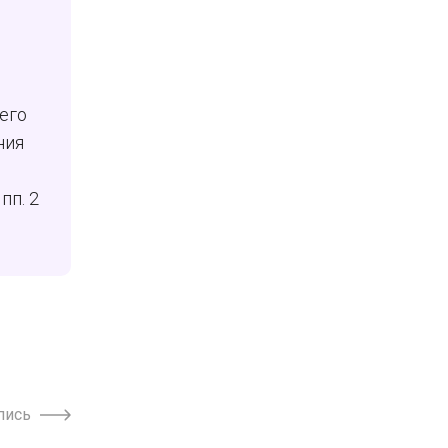
его
ния
пп. 2
пись