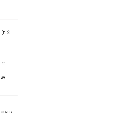
(п. 2
ются
ная
гося в