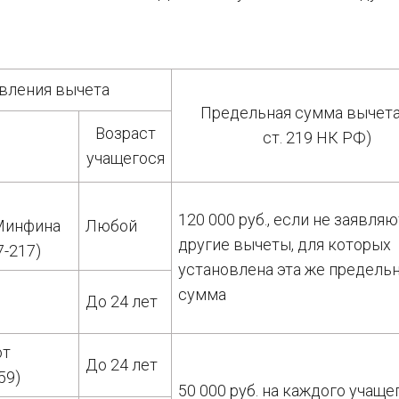
вления вычета
Предельная сумма вычета 
Возраст
ст. 219 НК РФ)
я
учащегося
120 000 руб., если не заявля
Минфина
Любой
другие вычеты, для которых
7-217)
установлена эта же предель
сумма
До 24 лет
от
До 24 лет
59)
50 000 руб. на каждого учаще