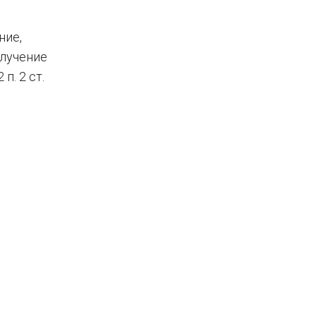
ние,
олучение
. 2 ст.