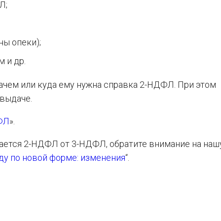
Л;
ны опеки);
 и др.
ачем или куда ему нужна справка 2-НДФЛ. При этом
 выдаче.
ФЛ
».
чается 2-НДФЛ от 3-НДФЛ, обратите внимание на наш
ду по новой форме: изменения
“.