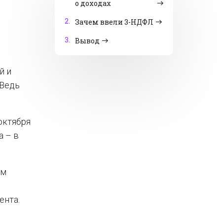
о доходах
2.
Зачем ввели 3-НДФЛ
3.
Вывод
й и
 Ведь
октября
а – в
ом
ента.