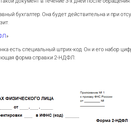
такой документ в течение 3-х дней после обращения.
ный бухгалтер. Она будет действительна и при отс
зит.
ДФЛ
»
нка есть специальный штрих-код. Он и его набор циф
вующая форма справки 2-НДФЛ: