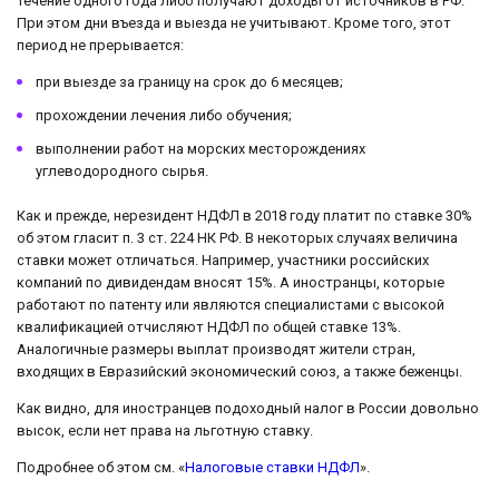
течение одного года либо получают доходы от источников в РФ.
При этом дни въезда и выезда не учитывают. Кроме того, этот
период не прерывается:
при выезде за границу на срок до 6 месяцев;
прохождении лечения либо обучения;
выполнении работ на морских месторождениях
углеводородного сырья.
Как и прежде, нерезидент НДФЛ в 2018 году платит по ставке 30%
об этом гласит п. 3 ст. 224 НК РФ. В некоторых случаях величина
ставки может отличаться. Например, участники российских
компаний по дивидендам вносят 15%. А иностранцы, которые
работают по патенту или являются специалистами с высокой
квалификацией отчисляют НДФЛ по общей ставке 13%.
Аналогичные размеры выплат производят жители стран,
входящих в Евразийский экономический союз, а также беженцы.
Как видно, для иностранцев подоходный налог в России довольно
высок, если нет права на льготную ставку.
Подробнее об этом см. «
Налоговые ставки НДФЛ
».