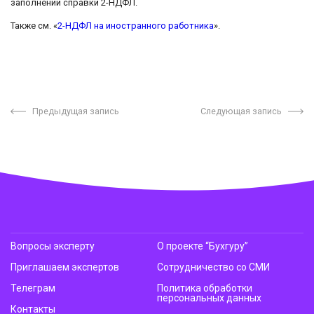
заполнении справки 2-НДФЛ.
Также см. «
2-НДФЛ на иностранного работника
».
Предыдущая запись
Следующая запись
Вопросы эксперту
О проекте “Бухгуру”
Приглашаем экспертов
Сотрудничество со СМИ
Телеграм
Политика обработки
персональных данных
Контакты