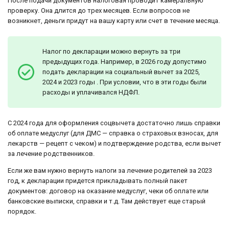
После подачи документов налоговая проводит камеральную
проверку. Она длится до трех месяцев. Если вопросов не
возникнет, деньги придут на вашу карту или счет в течение месяца.
Налог по декларации можно вернуть за три
предыдущих года. Например, в 2026 году допустимо
подать декларации на социальный вычет за 2025,
2024 и 2023 годы . При условии, что в эти годы были
расходы и уплачивался НДФЛ.
С 2024 года для оформления соцвычета достаточно лишь справки
об оплате медуслуг (для ДМС — справка о страховых взносах, для
лекарств — рецепт с чеком) и подтверждение родства, если вычет
за лечение родственников.
Если же вам нужно вернуть налоги за лечение родителей за 2023
год, к декларации придется прикладывать полный пакет
документов: договор на оказание медуслуг, чеки об оплате или
банковские выписки, справки и т.д. Там действует еще старый
порядок.