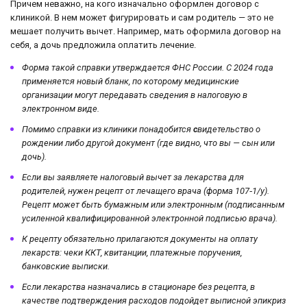
Причем неважно, на кого изначально оформлен договор с
клиникой. В нем может фигурировать и сам родитель — это не
мешает получить вычет. Например, мать оформила договор на
себя, а дочь предложила оплатить лечение.
Форма такой справки утверждается ФНС России. С 2024 года
применяется новый бланк, по которому медицинские
организации могут передавать сведения в налоговую в
электронном виде.
Помимо справки из клиники понадобится
с
видетельство о
рождении либо другой документ (где видно, что вы — сын или
дочь).
Если вы заявляете налоговый вычет за лекарства для
родителей, нужен рецепт от лечащего врача (форма 107‑1/у).
Рецепт может быть бумажным или электронным (подписанным
усиленной квалифицированной электронной подписью врача).
К рецепту обязательно прилагаются документы на оплату
лекарств: чеки ККТ, квитанции, платежные поручения,
банковские выписки.
Если лекарства назначались в стационаре без рецепта, в
качестве подтверждения расходов подойдет выписной эпикриз