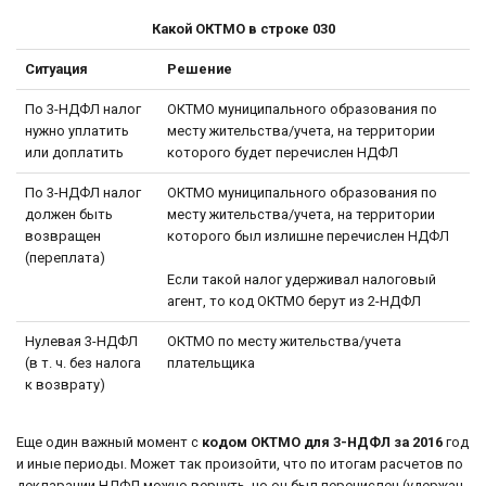
Какой ОКТМО в строке 030
Ситуация
Решение
По 3-НДФЛ налог
ОКТМО муниципального образования по
нужно уплатить
месту жительства/учета, на территории
или доплатить
которого будет перечислен НДФЛ
По 3-НДФЛ налог
ОКТМО муниципального образования по
должен быть
месту жительства/учета, на территории
возвращен
которого был излишне перечислен НДФЛ
(переплата)
Если такой налог удерживал налоговый
агент, то код ОКТМО берут из 2-НДФЛ
Нулевая 3-НДФЛ
ОКТМО по месту жительства/учета
(в т. ч. без налога
плательщика
к возврату)
Еще один важный момент с
кодом ОКТМО для 3-НДФЛ за 2016
год
и иные периоды. Может так произойти, что по итогам расчетов по
декларации НДФЛ можно вернуть, но он был перечислен (удержан