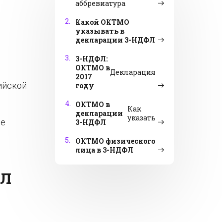
аббревиатура
2.
Какой ОКТМО
указывать в
декларации 3-НДФЛ
3.
3-НДФЛ:
ОКТМО в
Декларация
2017
ийской
году
4.
ОКТМО в
Как
декларации
указать
се
3-НДФЛ
5.
ОКТМО физического
лица в 3-НДФЛ
ФЛ