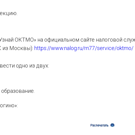
пекцию.
«Узнай ОКТМО» на официальном сайте налоговой служ
К из Москвы):
https://www.nalog.ru/rn77/service/oktmo/
ести одно из двух:
 образование.
огино»: