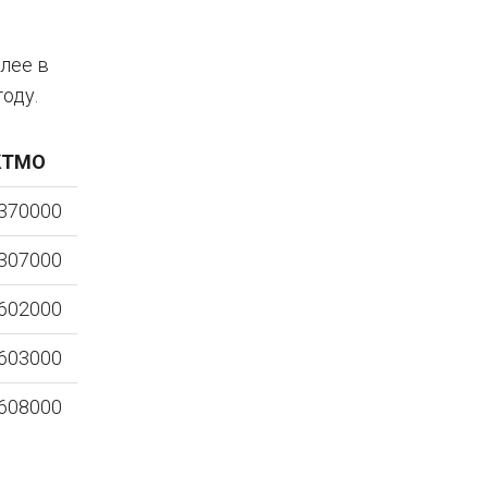
лее в
оду.
КТМО
370000
307000
602000
603000
608000