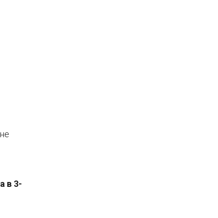
 не
 в 3-